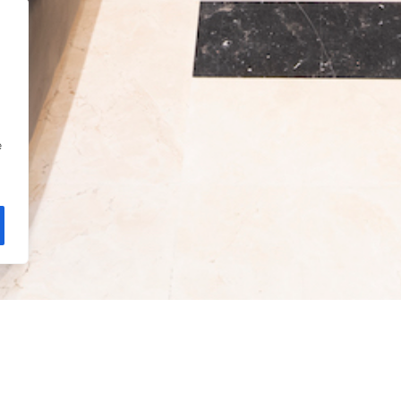
e
sch