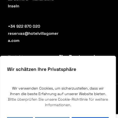
Inseln
+34 922 870 020
reservas@hotelvillagomer
a.com
"Im Zentrum der
Kontakt
Hauptstadt".
Wir schätzen Ihre Privatsphäre
Wir verwenden Cookies, um sicherzustellen, dass wir
Rechtlicher Hinweis
Datenschutzbestimmungen
Ihnen die beste Erfahrung auf unserer Website bieten
.
Bitte überprüfen Sie unsere
Cookie-Richtlinie
für weitere
Cookie-Richtlinie
Informationen.